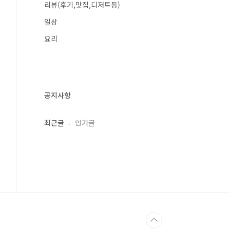
리뷰(후기,맛집,디저트등)
일상
요리
공지사항
최근글
인기글