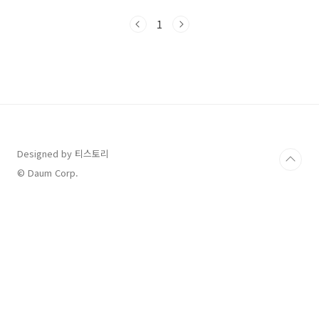
드립니다!📌 목차1. 1차 지급 금액은 얼마인가
요?2. 농어촌 인구감소지역 5만원 지급 기준3. 대
1
상여부는 어디서 확인하나요?4. 외국인도 받을
수 있나요?5. 해외 체류 중인 국민도 가능?6. 신
청 시기와 방식은?7. 누가 어떻게 신청하나요?8.
고령자나 장애인은?9. 카드·상품권 신청방법10.
사용 지역 제한11. 사용 기한은?자주 묻는 질문1.
1차 지급 금액은 얼마인가요?소득 수준별로 금액
이 다르게 지급됩니다:차상위계층·한부모가족:
30만원기초생활수급자..
Designed by 티스토리
© Daum Corp.