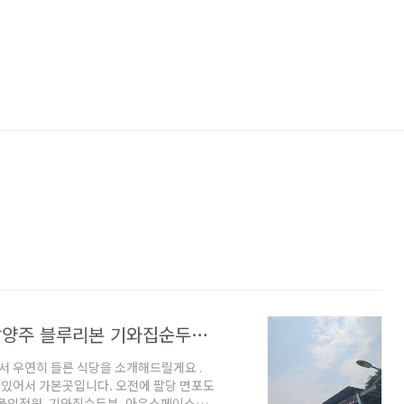
서울근교 북한강 당일치기 힐링여행, 남양주 블루리본 기와집순두부 후기
 우연히 들른 식당을 소개해드릴게요 .
있어서 가본곳입니다. 오전에 팔당 면포도
 물의정원, 기와집순두부, 아유스페이스코