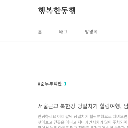
본문 바로가기
행복한동행
홈
태그
방명록
순두부백반
1
안녕하세요 어제 팔당 당일치기 힐링여행으로 다녀오면서
찾아보고 간곳은 아니고 지나가면서차가 많이 주차되어 
궁에서 늦은 아침을 먹고 정약용 유적지와 실학박물관,