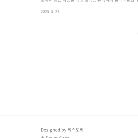
스로 남양주 북한강 힐링여행 하루코스중에 있었던 기
2025. 5. 29.
요 기와집 순두부의 기본정보입니다.📍 기와집순두부 기
한강로 133전화번호: 031-576-9009영업시간: 매일 10:3
은 전용 주차장 보유예약: 평일 전화 예약 가능포장: 가
간임에도 불구하고 내부 좌석마..
Designed by 티스토리