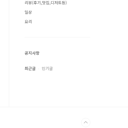
리뷰(후기,맛집,디저트등)
일상
요리
공지사항
최근글
인기글