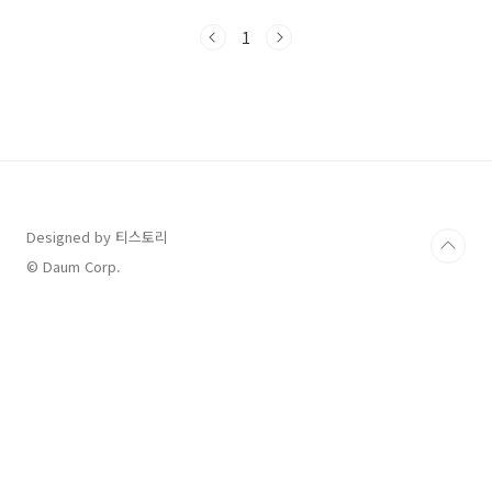
나요?1차 민생회복소비쿠폰은 2025년 9월 12
일(금) 오후 6시까지 신청 가능합니다.📞 신한카
1
드 전화(ARS/상담사)로 신청하기전화번호:
1522-7777신청 방법: 안내에 따라 주민등록번
호 + 카드 비밀번호 입력70세 이상 어르신은 상
담사 연결 가능준비물:① 신한 신용카드 또는 체
크카드② 주민등록번호, 카드 비밀번호👉 이런
분께 추천: 스마트폰 사용이 어려운 분, 70세 이
상 어르신🏢 행정복지센터(주민센터)에서 신청
하기신청 장소: 주소지 관할 행정복지센터(읍면..
Designed by 티스토리
© Daum Corp.