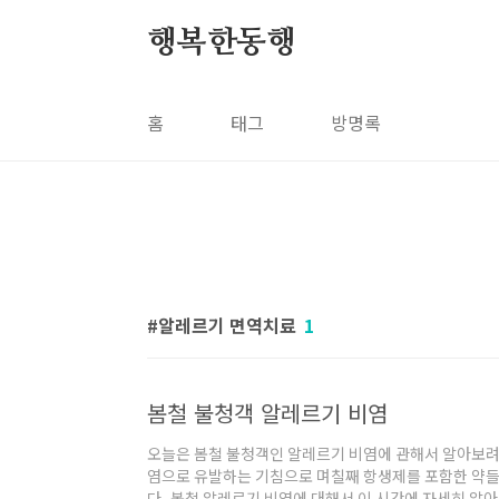
본문 바로가기
행복한동행
홈
태그
방명록
알레르기 면역치료
1
봄철 불청객 알레르기 비염
오늘은 봄철 불청객인 알레르기 비염에 관해서 알아보려고
염으로 유발하는 기침으로 며칠째 항생제를 포함한 약들
다. 봄철 알레르기 비염에 대해서 이 시간에 자세히 알아