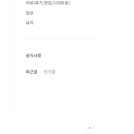
리뷰(후기,맛집,디저트등)
일상
요리
공지사항
최근글
인기글