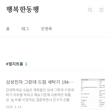
본문 바로가기
행복한동행
홈
태그
방명록
엘지트롬
1
삼성전자 그랑데 드럼 세탁기 19kg 리뷰
안녕하세요 오늘은 새로들인 삼성 그랑데 드럼세
탁기 리뷰를 하려고 해요기존에 사용하던 제품
은 lg 트롬 이었어요 결혼하면서 친구가 선물해
준 세탁기였는데 기능이 정말 많았거든요지금처
2025. 3. 14.
럼 건조기가 없던 시절이었기 때문에 그 시절 건