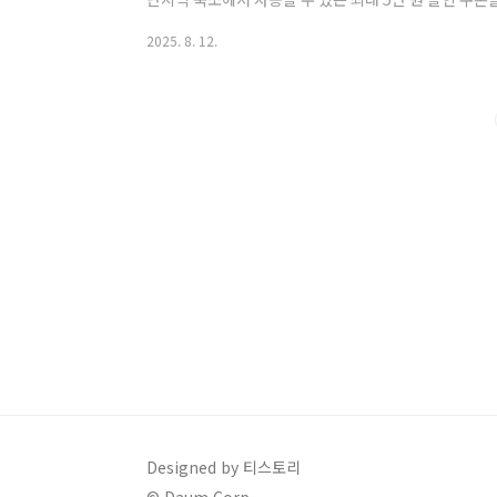
그리고 늦은 여름휴가까지 저렴하게 즐길 수 있는 절호
2025. 8. 12.
안내 누리집 콜센터 1670-3980 전화하기📅 숙박세일
월 13일(수) — 행사 소개/참여 가이드 공개(발급 불가)발
— 참여 OTA(여기어때·호텔패스·하나투어 등)에서 1인
전 7시까지 예약..
Designed by 티스토리