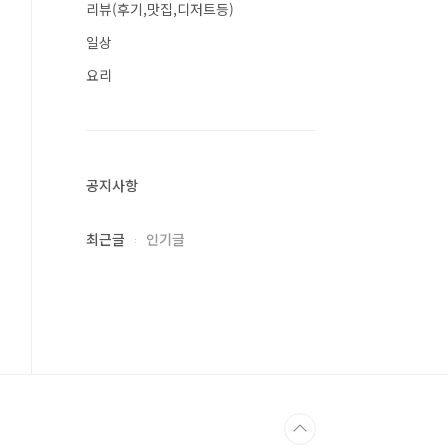
리뷰(후기,맛집,디저트등)
일상
요리
공지사항
최근글
인기글