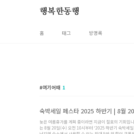
본문 바로가기
행복한동행
홈
태그
방명록
여기어때
1
늦은 여름휴가를 계획 중이라면 지금이 절호의 기회입
는 8월 20일(수) 오전 10시부터 ‘2025 하반기 숙
난지역 숙소에서 사용할 수 있는 최대 5만 원 할인 쿠폰