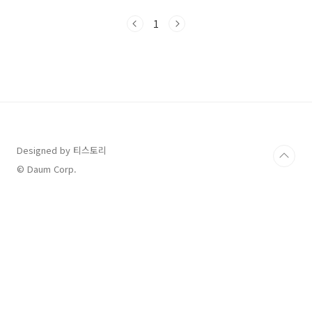
를 따라 연결된 전용 진입로를 이용하면별도의
횡단보도 없이 박물관 입구까지 바로 연결됩니
1
다.무더운 여름이나 아이 동반 시 매우 유용한 루
트예요!⛳️ 국립중앙박물관 위치 보기📈 요즘 국
립중앙박물관은 얼마나 붐비나요?국립중앙박물
관은 입장료가 무료이고,최근엔 여름방학과 인기
콘텐츠 영향으로 관람객이 급증하고 있어
요.2025년 7월까지 누적 방문자 수 약 345만 명
돌파전년 대비 2배 이상 증가한 수치연말까지
400만 명 이상 방문 예상📊 출처: 다음 뉴스 보도
자료특히 주말..
Designed by 티스토리
© Daum Corp.