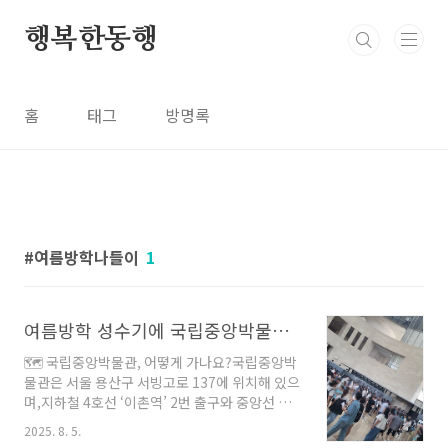
본문 바로가기
행복한동행
홈
태그
방명록
여름방학나들이
1
여름방학 성수기에 국립중앙박물관 줄 안 서고 입장하는 꿀팁 및 후기
🗺 국립중앙박물관, 어떻게 가나요?국립중앙박
물관은 서울 용산구 서빙고로 137에 위치해 있으
며,지하철 4호선 ‘이촌역’ 2번 출구와 중앙선 이
촌역과도 연결되어 있어대중교통으로 방문하기
2025. 8. 5.
매우 편리합니다.🚇 이촌역 4호선에서 지하 통로