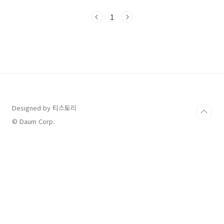
능한 영화 할인권을 제공한다고 해요.이걸 ‘문화
가 있는 날’과 함께 활용하면, 무려 1천 원에 영화
1
관람이 가능하다고 해서 바로 알아봤습니다!1.
정부 지원 영화관람 할인권 소개2025년 여름, 정
부 예산으로 영화관람 할인권이 배포됩니다.1인
당 최대 2매, 6천 원씩 할인 가능CGV, 롯데시네
마, 메가박스, 씨네큐 등 주요 멀티플렉스 영화관
에서 사용 가능발급 시작일: 7월 25일(목) 오전
10시부터2. 영화관람 할인권 발급 방법CGV·롯
데시네마·메가박스·씨네큐..
Designed by 티스토리
© Daum Corp.