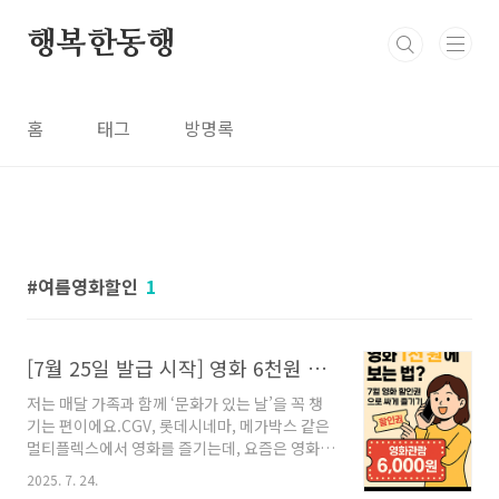
본문 바로가기
행복한동행
홈
태그
방명록
여름영화할인
1
[7월 25일 발급 시작] 영화 6천원 할인쿠폰으로 천원 관람하는 법
저는 매달 가족과 함께 ‘문화가 있는 날’을 꼭 챙
기는 편이에요.CGV, 롯데시네마, 메가박스 같은
멀티플렉스에서 영화를 즐기는데, 요즘은 영화값
도 부담스럽더라고요.그런데 이번 2025년 7월,
2025. 7. 24.
정부에서 1인당 최대 2매, 장당 6천 원 할인이 가