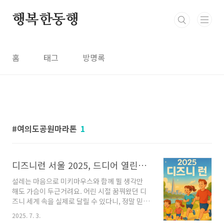
본문 바로가기
행복한동행
홈
태그
방명록
여의도공원마라톤
1
디즈니런 서울 2025, 드디어 열린다! 예매는 언제?
설레는 마음으로 미키마우스와 함께 뛸 생각만
해도 가슴이 두근거려요. 어린 시절 꿈꿔왔던 디
즈니 세계 속을 실제로 달릴 수 있다니, 정말 믿기
지 않아요! 가족과 함께 만드는 특별한 추억, 이보
2025. 7. 3.
다 더 행복할 수 있을까요?1. 디즈니런 서울