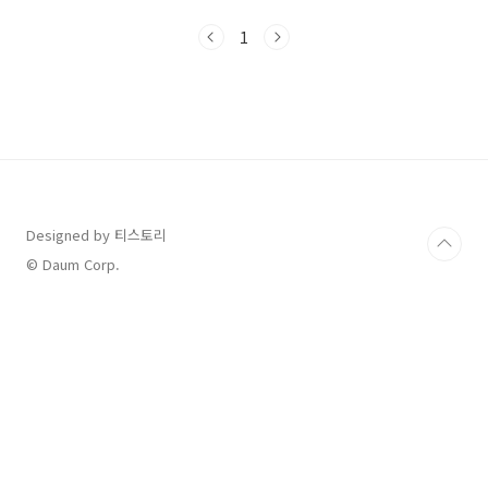
2025 개최 확정! 드디어 한국에서 만나요 2025
년 10월 11일 토요일, 여의도공원 문화의마당에
1
서 펼쳐질 디즈니런 서울 2025가 드디어 개최 확
정되었어요!예매는 2025년 7월 중 온라인 사전
접수 예정이며, 정확한 일정은 추후 공식 홈페이
지를 통해 공지될 예정이에요.드디어 기다리고
기다리던 디즈니런이 서울에서 열린다니, 정말
꿈만 같죠?이 마라톤 축제는 단순한 달리기 대회
가 아닌, 디즈니 캐릭터들과 함께 뛰는 판타지 이
벤트랍니다.해외에서만 경험할 수 있었던 런디..
Designed by 티스토리
© Daum Corp.