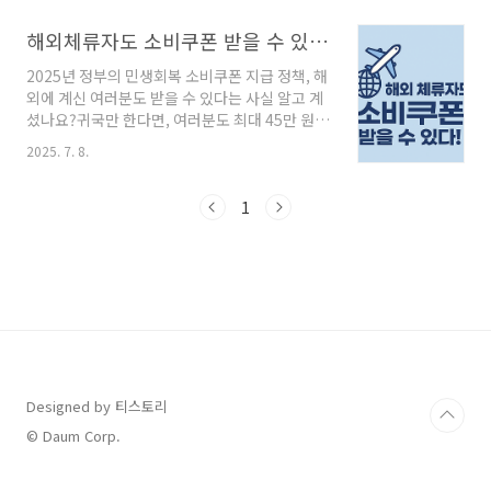
는 이의신청을 준비하시는 분들을 위해 신청 방
법, 대상자별 제출서류, 신청서 다운로드 방법까
해외체류자도 소비쿠폰 받을 수 있다! 귀국 조건·신청방법 총정리
지 한눈에 정리해드립니다.📚 목차1. 민생회복
2025년 정부의 민생회복 소비쿠폰 지급 정책, 해
소비쿠폰이란?2. 이의신청 기간3. 이의신청 대상
외에 계신 여러분도 받을 수 있다는 사실 알고 계
자4. 이의신청 방법5. 자주 묻는 질문 (FAQ)✅ 1.
셨나요?귀국만 한다면, 여러분도 최대 45만 원 +
민생회복 소비쿠폰이란?2025년 7월 21일부터
10만 원(2차) 소비쿠폰을 받을 수 있습니다.해외
정부가 지급하는 전 국민 대상 소비지원 정책으
2025. 7. 8.
에 있는 가족, 유학생, 장기 출장자 분들 꼭 확인
로, 저소득층, 다자녀, 소상공인 등에게 지급됩니
하세요!📌 목차해외체류자 소비쿠폰 수령 조건
다. 지급 금액이나 대상에 문제가 있다면 이의신
소비쿠폰 지급 금액 구성해외체류자 신청 절차
1
청을 통해 정정 요청이 가능합니다. 📅 2...
요약자주 묻는 질문 (FAQ)소비쿠폰 사용 가능 업
종✅ 해외거주자 소비쿠폰 수령 조건항목내용국
적2025년 6월 18일 기준 대한민국 국적 보유자
귀국 요건9월 12일(금)까지 귀국 후 출입국 기록
증빙신청 기간7월 21일(월) 오전 9시 ~ 9월 12일
(금) 오후 6시신청 방법온라인 신청 후 이의신청
절차 필요 (국민비서, 주민센터 등)지급 방식카드
포인트, 선불카드, 지..
Designed by 티스토리
© Daum Corp.