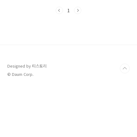
당첨 기회가 주어집니다. 그렇다면 어떻게 참여
하고, 어떤 조건을 충족해야 할까요?오늘 글에서
1
는 상생소비복권의 신청 방법과 응모 조건을 알
기 쉽게 정리해보았습니다. 1. 상생소비복권 핵심
요약전통시장·소상공인 매장에서 누적 5만원 이
상 카드 결제하면 자동 응모1등 상금 2,000만원
포함, 총 2,025명 당첨9월 15일 ~ 10월 12일 상
생페이백.kr에서 신청 필수본인 명의 카드로만
응모 가능 (현금, 계좌이체, 간편결제 제외)최대
50만원까지 인정, 총 10장..
Designed by 티스토리
© Daum Corp.