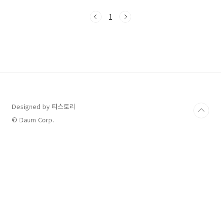
있습니다.📦 환급 대상 고효율 가전제품 조건은?
TV, 냉장고, 에어컨 등 총 11가지 생활밀착형 가
1
전제품에너지소비효율 1등급 제품만 해당 (일부
품목은 2등급 허용)제품별 등급 기준 다르므로
구매 전 환급 대상 모델인지 확인 필수 💰 최대 30
만 원까지! 환급 금액과 신청 기준구매가의 10%
환급1인당 최대 30만 원까지 지급가족 구성원별
로 각각 신청 가능예: 냉장고 200만 원 + 에어컨
100만 원 → 총 30만 원 환급🗓 신청 기간은 언
제? 2025년 고효율 가전..
Designed by 티스토리
© Daum Corp.