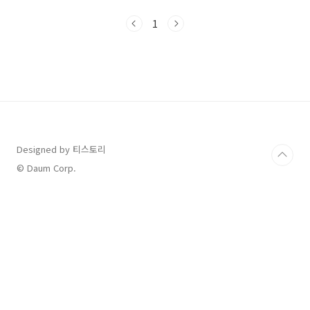
능한 영화 할인권을 제공한다고 해요.이걸 ‘문화
가 있는 날’과 함께 활용하면, 무려 1천 원에 영화
1
관람이 가능하다고 해서 바로 알아봤습니다!1.
정부 지원 영화관람 할인권 소개2025년 여름, 정
부 예산으로 영화관람 할인권이 배포됩니다.1인
당 최대 2매, 6천 원씩 할인 가능CGV, 롯데시네
마, 메가박스, 씨네큐 등 주요 멀티플렉스 영화관
에서 사용 가능발급 시작일: 7월 25일(목) 오전
10시부터2. 영화관람 할인권 발급 방법CGV·롯
데시네마·메가박스·씨네큐..
Designed by 티스토리
© Daum Corp.