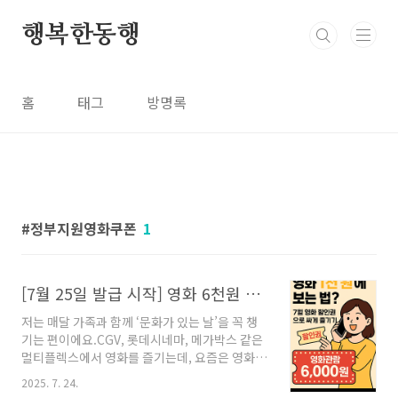
본문 바로가기
행복한동행
홈
태그
방명록
정부지원영화쿠폰
1
[7월 25일 발급 시작] 영화 6천원 할인쿠폰으로 천원 관람하는 법
저는 매달 가족과 함께 ‘문화가 있는 날’을 꼭 챙
기는 편이에요.CGV, 롯데시네마, 메가박스 같은
멀티플렉스에서 영화를 즐기는데, 요즘은 영화값
도 부담스럽더라고요.그런데 이번 2025년 7월,
2025. 7. 24.
정부에서 1인당 최대 2매, 장당 6천 원 할인이 가