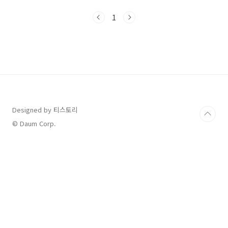
주는 착한 소비 지원 정책입니다. 소비자도 혜택
을 받고, 소상공인 매출도 살리는 1석 2조 정책이
1
죠.✅ 상생페이백이란?2025년 9월부터 11월까
지 3개월 동안 카드 소비액이 2024년 평균보다
늘어나면, 그 차액의 20%를 돌려줍니다. 월 최대
10만 원, 총 30만 원까지 받을 수 있고, 지급은 디
지털 온누리상품권으로 진행됩니다.✅상생페이
백 환급 계산법상생페이백 환급액은 2025년 소
비액 - 2024년 월평균 소비액을 기준으로 차액의
20%를 돌려받는 방..
Designed by 티스토리
© Daum Corp.