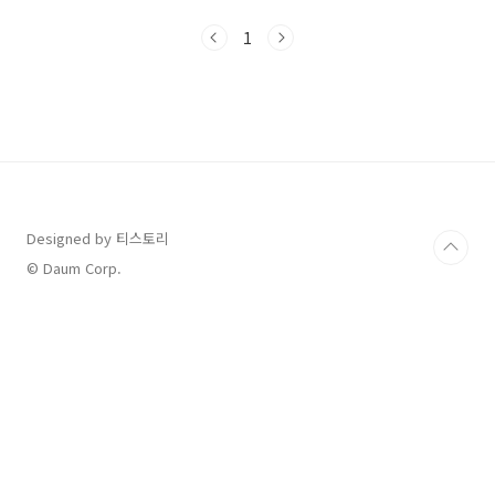
는 정부 정책으로,문화가 있는 날(매월 마지막 수
요일)과 중복 적용되면서 정말 알뜰한 문화생활
1
이 가능했답니다.저는 CGV 앱을 통해 할인권을
등록하고 예매했으며,남편도 별도로 할인권을 신
청해 아이와 함께 온 가족이 영화관 나들이를 즐
겼습니다 😊🎟 문화가 있는 날 + 할인권 조합, 정
말 최고!문화가 있는 날에는 CGV, 롯데시네마,
메가박스 등에서 특별 할인 혜택이 제공되는데
요,이번에는 정부 영화 할인권 6,000원 + 문화가
있는 날 할인이 중복 적용되어 최종 결제..
Designed by 티스토리
© Daum Corp.