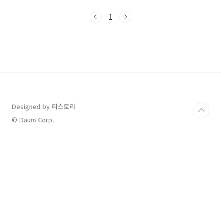
니다.소비쿠폰 가맹점 찾는 가장 빠른 방법, 지금
바로 확인하세요각 지도 앱마다 소비쿠폰 사용처
1
를 찾는 방식이 조금씩 다릅니다. 아래에서 네이
버지도, 카카오맵, 티맵별 사용법을 정리해드릴
게요. 네이버지도: 검색창에 “민생회복 소비쿠폰
” 또는 “소비쿠폰 가맹점 ” 입력 네이버지도 바로
가기">네이버지도 바로가기찾기 예) 카카오맵:
앱실행 → 민생회복 소비쿠폰을 클릭 하거나 입
력해도 가능 카카오맵 바로가기">카카오맵 바로
가기 티맵: 앱실행 후 → 민생 소비쿠폰..
Designed by 티스토리
© Daum Corp.