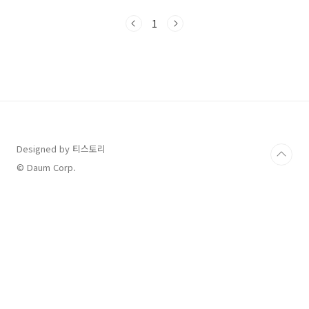
드시 확인하셔야 합니다.✅ 핵심 요약신청 기간:
2025년 9월 22일(월) ~ 10월 31일(금)지급 금
1
액: 1인당 10만 원※ 1차와 합산 시 최대 55만 원
까지 가능지원 대상: 소득 상위 10%를 제외한 전
체 국민의 약 90%사용 기한: 2025년 11월 30일
(이후 잔액 자동 소멸)신청 방식: 반드시 별도 신
청 필요 (자동 지급 아님)2025년 2차 민생회복
소비쿠폰은 소상공인과 지역 경제를 지원하고자,
정부가 국민 90%에게 1인당 10만 원을 지급하
는 ..
Designed by 티스토리
© Daum Corp.