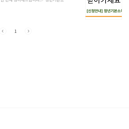
업 등 청년의 삶과 미래를 위한 실질적 정책
 기준 만 24세 (2025년 기준, 2000년
 거주소득/재직 여부: 무관 (소득이 없거나
 2025년 예산 문제로 미지원📌 청년기본
1