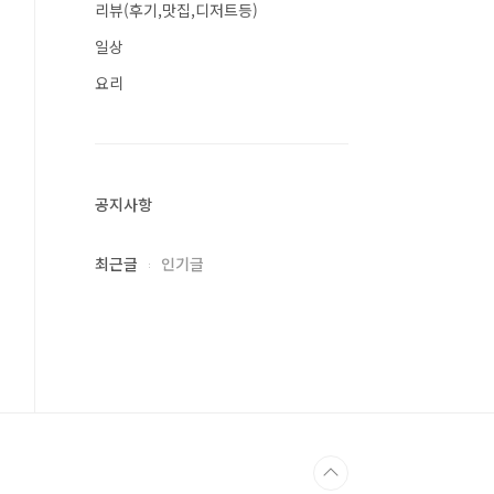
리뷰(후기,맛집,디저트등)
일상
요리
공지사항
최근글
인기글