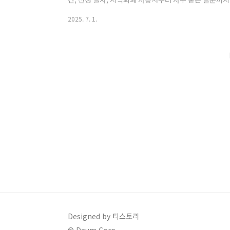
은 단순한 현금 지원이 아닙니다. 자기개발, 주거비, 학
2025. 7. 1.
수당입니다!📌 청년기본소득 지원 대상 및 조건연령: 신청일
생)거주 요건: 최근 3년 연속 또는 총 10년 이상 경기도
미취업 상태도 신청 가능)예외 지역: 성남시, 의정부시는
소득 신청 방법신..
Designed by 티스토리