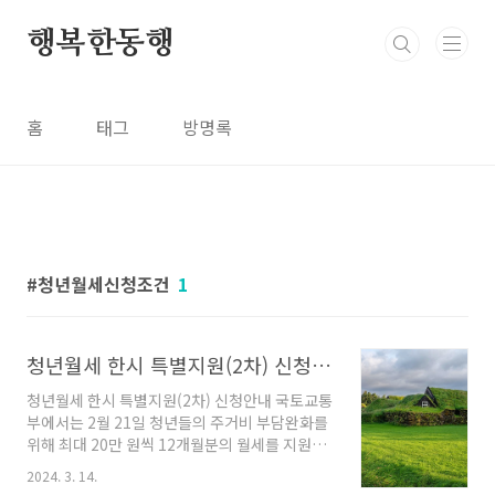
본문 바로가기
행복한동행
홈
태그
방명록
청년월세신청조건
1
청년월세 한시 특별지원(2차) 신청 방법
청년월세 한시 특별지원(2차) 신청안내 국토교통
부에서는 2월 21일 청년들의 주거비 부담완화를
위해 최대 20만 원씩 12개월분의 월세를 지원하
는 청년월세 특별지원 2차 사업신청을 2월 26일
2024. 3. 14.
부터 내년25년 2월25일까지 신청할수있다고 합