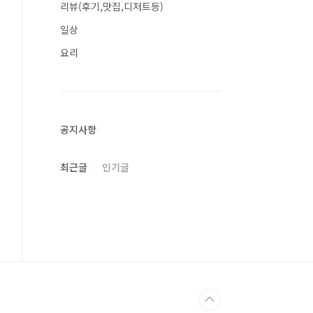
리뷰(후기,맛집,디저트등)
일상
요리
공지사항
최근글
인기글