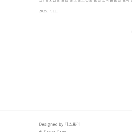
법청소년증 주요 혜택✅ 청소년증이란?만 9세~18세 
2025. 7. 11.
장, 병원, 금융기관 등에서 신분증으로 사용 가능버스, 
청소년증 발급 장소전국 읍·면·동 주민센터(행정복지센터
학교 및 청소년시설에서도 단체 신청 가능✅ 청소년증 
3.5×4.5cm, 6개월 이내청소년증 발급신청서주민센터 
Designed by 티스토리