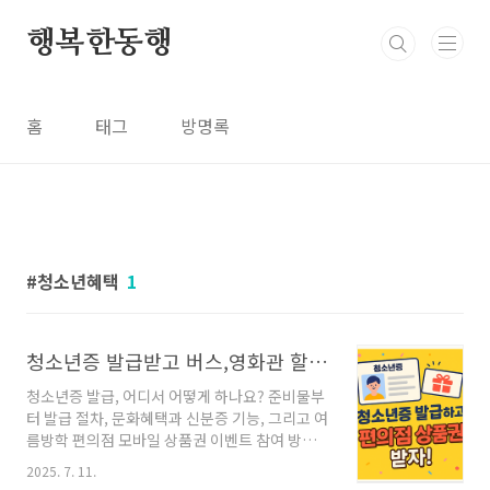
본문 바로가기
행복한동행
홈
태그
방명록
청소년혜택
1
청소년증 발급받고 버스,영화관 할인받으세요(+편의점이벤트)
청소년증 발급, 어디서 어떻게 하나요? 준비물부
터 발급 절차, 문화혜택과 신분증 기능, 그리고 여
름방학 편의점 모바일 상품권 이벤트 참여 방법
까지 한눈에 정리해드립니다.📌 목차청소년증이
2025. 7. 11.
란?청소년증 발급 장소청소년증 발급 준비물발