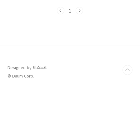
급 절차 및 소요 기간편의점 상품권 이벤트 참여
방법청소년증 주요 혜택✅ 청소년증이란?만 9세
1
~18세 이하 청소년을 위한 공식 신분증입니다.시
험장, 병원, 금융기관 등에서 신분증으로 사용 가
능버스, 지하철, 영화관 등에서 청소년 할인 적용
✅ 청소년증 발급 장소전국 읍·면·동 주민센터
(행정복지센터)주소지 무관, 가까운 곳에서 신청
가능학교 및 청소년시설에서도 단체 신청 가능✅
청소년증 발급 준비물준비물비고반명함판 사진
1매3.5×4.5cm, 6개월 이내청소년증 발급신청
서주민센터 비..
Designed by 티스토리
© Daum Corp.