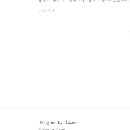
준)항목카카오뱅크 체크카드우리카드 카드의 정석토스뱅
2025. 7. 21.
자동 충전홈페이지 신청토스 앱 간편 신청기본 캐시백/적립
1.0% 페이포인트조건 충족 시 0.8% 캐시백혜택 업종대
편의점, 음식점 등배달앱, OTT, 커피, 교통전월 실적 
29,000원30,000 포인트20,00..
Designed by 티스토리