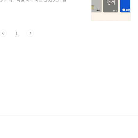
크 체크카드소비쿠폰 수령앱 내 신청 →
평일 0.2%, 주말 0.4%업종별 최대
중교통, 다이소, 커피, 통신온라인 쇼핑,
인정O (소비쿠폰 포함)OO월 최대 혜택
1