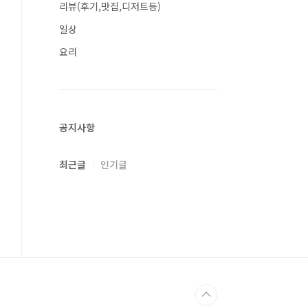
리뷰(후기,맛집,디저트등)
일상
요리
공지사항
최근글
인기글