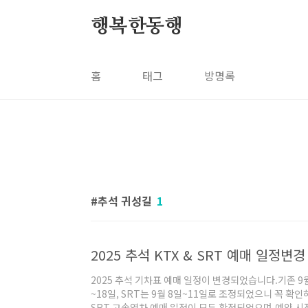
본문 바로가기
행복한동행
홈
태그
방명록
추석 귀성길
1
2025 추석 기차표 예매 일정이 변경되었습니다.기존 9
~18일, SRT는 9월 8일~11일로 조정되었으니 꼭 확인
SRT 고속열차 예매 일정이 모두 확정되었으며,예약 시