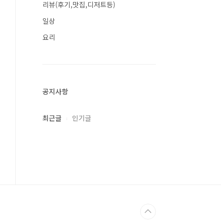
리뷰(후기,맛집,디저트등)
일상
요리
공지사항
최근글
인기글