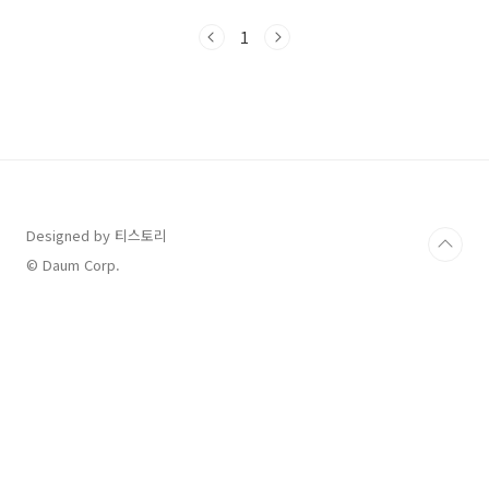
에서 카카오톡 친구에게 바로 송금이 가능하더라
고요!📲 카카오뱅크 앱으로 카톡 친구에게 송금
1
하는 법카카오뱅크 앱 실행 – 노란색 앱 아이콘하
단 ‘이체’ 메뉴 클릭‘카카오톡 친구’ 선택 – 실제
카톡 친구 목록이 뜹니다 3.송금 금액 입력 4. 이
모티콘 선택– 생일, 감사,상황별 선택 ..
Designed by 티스토리
© Daum Corp.