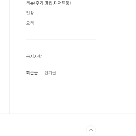
리뷰(후기,맛집,디저트등)
일상
요리
공지사항
최근글
인기글