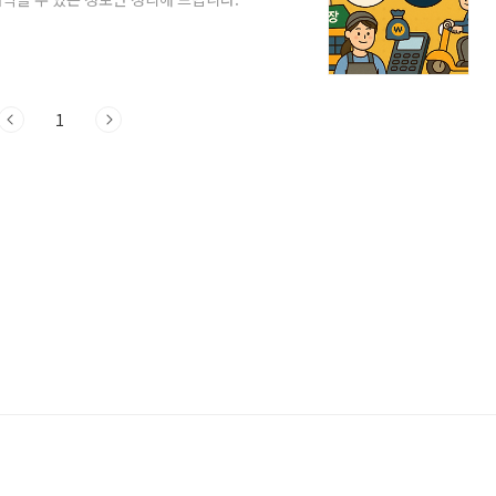
서울사랑상품권 비교배달앱(땡겨요) 연동 방
1. 사용 가능한 매장과 업종전통시장, 동
대부분 사용 가능백화점, 대형마트, 유흥업
달앱, 편의점 등) 사용 가능 여부 다름반
1