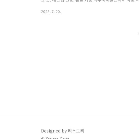
목차사용 가능한 매장과 업종카드형 vs 지역화폐 vs 
2025. 7. 20.
법환불 및 재발급 가능 여부자주 묻는 질문마무리 안내✅ 
네마트, 약국, 미용실, 음식점 등 소상공인 가맹점에서 
소, 온라인몰은 사용 불가지역에 따라 일부 프랜차이즈(배
드시 지자체 공고문 또는 앱 내 가맹점 확인..
Designed by 티스토리