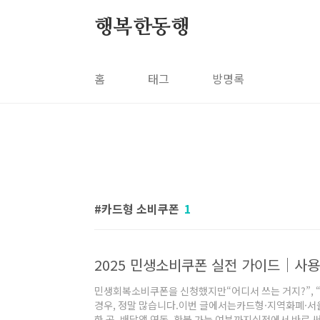
본문 바로가기
행복한동행
홈
태그
방명록
카드형 소비쿠폰
1
2025 민생소비쿠폰 실전 가이드｜사
민생회복소비쿠폰을 신청했지만“어디서 쓰는 거지?”, “
경우, 정말 많습니다.이번 글에서는카드형·지역화폐·
한 곳, 배달앱 연동, 환불 가능 여부까지실전에서 바로 