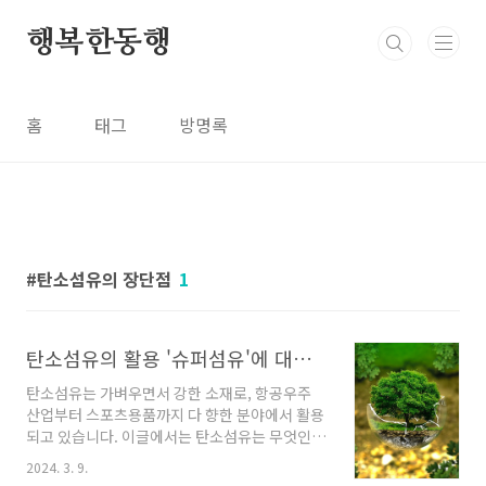
본문 바로가기
행복한동행
홈
태그
방명록
탄소섬유의 장단점
1
탄소섬유의 활용 '슈퍼섬유'에 대해 알아보자
탄소섬유는 가벼우면서 강한 소재로, 항공우주
산업부터 스포츠용품까지 다 향한 분야에서 활용
되고 있습니다. 이글에서는 탄소섬유는 무엇인지
활용도와 장단점에 대해 살펴보도록 하겠습니다.
2024. 3. 9.
탄소섬유란 무엇인가 탄소섬유는 고강도 섬유로