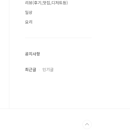
리뷰(후기,맛집,디저트등)
일상
요리
공지사항
최근글
인기글