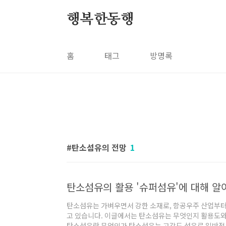
본문 바로가기
행복한동행
홈
태그
방명록
탄소섬유의 전망
1
탄소섬유의 활용 '슈퍼섬유'에 대해 알
탄소섬유는 가벼우면서 강한 소재로, 항공우주 산업부터
고 있습니다. 이글에서는 탄소섬유는 무엇인지 활용도와
탄소섬유란 무엇인가 탄소섬유는 고강도 섬유로 일반