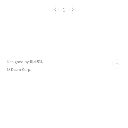
월한 선택이었어요!🏷️ 테르메덴 기본정보주소:
경기도 이천시 모가면 사실로 984문의전화:
1
031‑645‑2000운영시간: 오전 9시 ~ 오후 7시
(성수기에는 연장 운영)입장요금: 성인 기준 약
46,000원 (이용권 종류와 시즌에 따라 변동 있
음/ 다른 온라인몰을 이용하면 저렴)휴무일: 연중
무휴주차: 무료홈페이지:
www.termeden.com🚗 오픈런 계획 – 집에서
6시 40분 출발!테르메덴은 독일식 온천 테마파
크로 사계절 내내 즐길 수 있는 실내외 풀, 유아
존, 슬라이..
Designed by 티스토리
© Daum Corp.