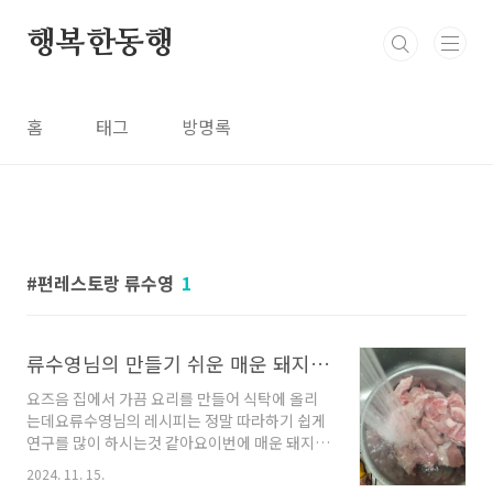
본문 바로가기
행복한동행
홈
태그
방명록
편레스토랑 류수영
1
류수영님의 만들기 쉬운 매운 돼지갈비찜 레시피
요즈음 집에서 가끔 요리를 만들어 식탁에 올리
는데요류수영님의 레시피는 정말 따라하기 쉽게
연구를 많이 하시는것 같아요이번에 매운 돼지갈
비찜을 따라서 만들어 보았습니다! 먼저 재료는
2024. 11. 15.
돼지갈비찜 고기 1kg양파1개, 대파 소금 3꼬집