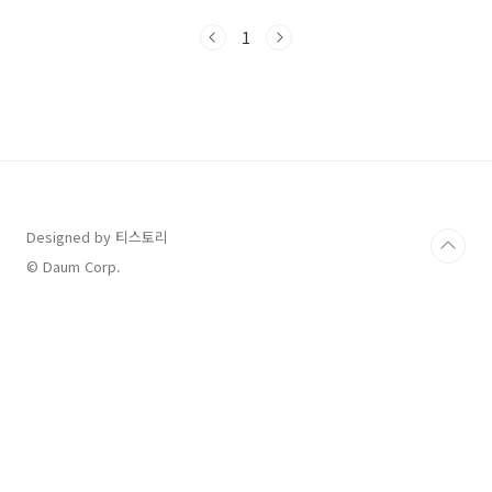
설탕5 스푼간장5 스푼식초1 스푼참치액 5스
푼 고추가루 3스푼마늘 3스푼케찹 2스푼물
1
500ml 1. 양파는 채썰고, 파는 저는 냉동실에
썰어서 보관하는 파를 사용했어요 류수영님의
레시피에서는 대파를 썰어서 사용했어요 2. 고기
는 흐르는 물에 여러번 씻어서 준비했어요 뼈가
루때문에 흐르는 물에 잘 씻었습니다, 3. 잘 씻
은 고기는 꼭 달궈진 팬에 구어야 물기가 생기지
않는다고 합니다 4. 팬에 올리고 소금 3꼬집 정도
를 넣어주세요 팬에 올려두고 야채를 썰어서 준
비할게요 ..
Designed by 티스토리
© Daum Corp.