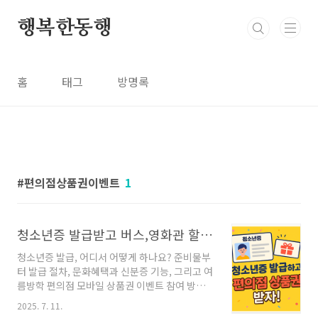
본문 바로가기
행복한동행
홈
태그
방명록
편의점상품권이벤트
1
청소년증 발급받고 버스,영화관 할인받으세요(+편의점이벤트)
청소년증 발급, 어디서 어떻게 하나요? 준비물부
터 발급 절차, 문화혜택과 신분증 기능, 그리고 여
름방학 편의점 모바일 상품권 이벤트 참여 방법
까지 한눈에 정리해드립니다.📌 목차청소년증이
2025. 7. 11.
란?청소년증 발급 장소청소년증 발급 준비물발