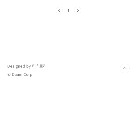
급 절차 및 소요 기간편의점 상품권 이벤트 참여
방법청소년증 주요 혜택✅ 청소년증이란?만 9세
1
~18세 이하 청소년을 위한 공식 신분증입니다.시
험장, 병원, 금융기관 등에서 신분증으로 사용 가
능버스, 지하철, 영화관 등에서 청소년 할인 적용
✅ 청소년증 발급 장소전국 읍·면·동 주민센터
(행정복지센터)주소지 무관, 가까운 곳에서 신청
가능학교 및 청소년시설에서도 단체 신청 가능✅
청소년증 발급 준비물준비물비고반명함판 사진
1매3.5×4.5cm, 6개월 이내청소년증 발급신청
서주민센터 비..
Designed by 티스토리
© Daum Corp.