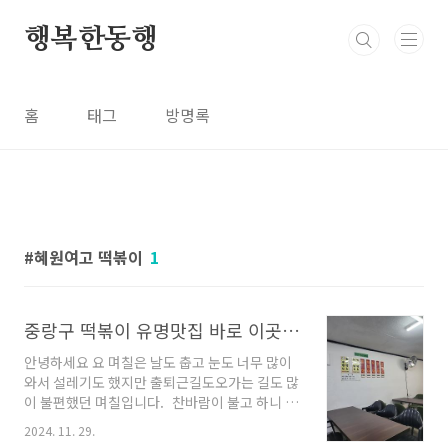
본문 바로가기
행복한동행
홈
태그
방명록
혜원여고 떡볶이
1
중랑구 떡볶이 유명맛집 바로 이곳 맑음샘 떡볶이
안녕하세요 요 며칠은 날도 춥고 눈도 너무 많이
와서 설레기도 했지만 출퇴근길도오가는 길도 많
이 불편했던 며칠입니다. 찬바람이 불고 하니 또
생각나는 중랑구에 위치하고 있는 떡볶이 맛집
2024. 11. 29.
맑음 샘에 다녀왔어요위치는 중랑구 망우3동 혜