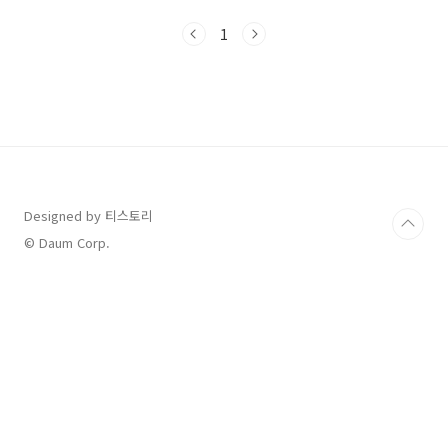
(NOL) 플랫폼을 통한 예약 시스템으로 전면 개편
되며 입장권과 모노레일 모두 사전 예약 필수입
1
니다.1. 2025 화담숲 단풍 예약 오픈 일정9월 24
일(수) 오후 1시부터 예매 시작! 입장 가능 기간:
10월 24일 ~ 11월 16일 2. 화담숲 단풍 코스 상
세 정보화담숲은 총 4,300여 종의 식물과 함께
5.3km의 산책로를 따라 다양한 테마정원이 구
성되어 있습니다. 내장단풍, 당단풍, 털단풍, 노
르웨이단풍 등 다양한 단풍을 감상할 수 있고, 각
계절마다 특색 있..
Designed by 티스토리
© Daum Corp.