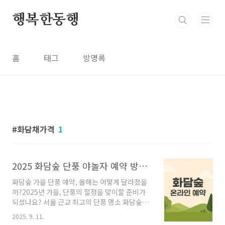
본문 바로가기
행복한동행
홈
태그
방명록
화담채가격
1
2025 화담숲 단풍 야놀자 예약 방법 총정리! 모노레일 명당자리까지
화담숲 가을 단풍 예약, 올해는 어떻게 달라졌을
까?2025년 가을, 단풍의 절정을 맞이할 준비가
되셨나요? 서울 근교 최고의 단풍 명소 화담숲은
매년 예약 오픈과 동시에 ‘광클릭’ 전쟁이 벌어질
2025. 9. 11.
만큼 인기가 어마어마한데요. 올해부터는 야놀자