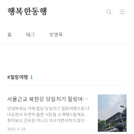
본문 바로가기
행복한동행
홈
태그
방명록
힐링여행
1
서울근교 북한강 당일치기 힐링여행, 남양주 블루리본 기와집순두부 후기
안녕하세요 어제 팔당 당일치기 힐링여행으로 다
녀오면서 우연히 들른 식당을 소개해드릴게요 .
찾아보고 간곳은 아니고 지나가면서차가 많이 주
차되어 있어서 가본곳입니다. 오전에 팔당 면포
2025. 5. 29.
도궁에서 늦은 아침을 먹고 정약용 유적지와 실