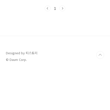
학박물관, 물의정원, 기와집순두부, 아유스페이
스코스로 남양주 북한강 힐링여행 하루코스중에
1
있었던 기와집순두부 다녀온 후기를 포스팅하려
고 해요 기와집 순두부의 기본정보입니다.📍 기
와집순두부 기본 정보주소: 경기도 남양주시 조
안면 북한강로 133전화번호: 031-576-9009영
업시간: 매일 10:30 ~ 20:30 (라스트 오더
20:00)주차: 넓은 전용 주차장 보유예약: 평일 전
화 예약 가능포장: 가능 (일부 메뉴 제외) 점심시
간이 조금 지난시간임에도 불구하고 내부 좌석
마..
Designed by 티스토리
© Daum Corp.