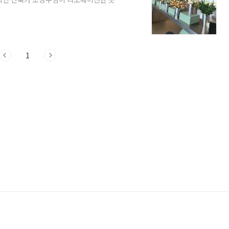
: 경기도 남양주시 화도읍 북한강로1462번
0) 주말 및 공휴일: 09:00 ~ 22:00 (라스트
 : 제1주차장(카페 앞): 공간이 협소함, 주
1