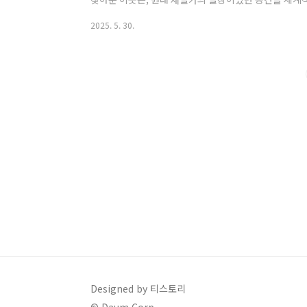
라고 해요. 📍 아유(AYU)스페이스카페 기본 정보주소
2025. 5. 30.
길 71운영 시간: 평일: 10:00 ~ 21:00 (라스트오더 20:0
오더 21:00) 연중무휴전화번호: 0507-1384-6201주차
소 동일 제2주차장(카페에서..
Designed by 티스토리