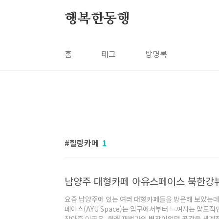
본문 바로가기
행복한동행
홈
태그
방명록
힐링카페
1
요즘 남양주에 있는 여러 대형카페들을 방문해 보았는데
페이스(AYU Space)는 입구에서부터 느껴지는 압도
찾아준 이곳은, 원래 재벌가의 별장이었던 공간을 세계