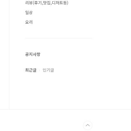
리뷰(후기,맛집,디저트등)
일상
요리
공지사항
최근글
인기글