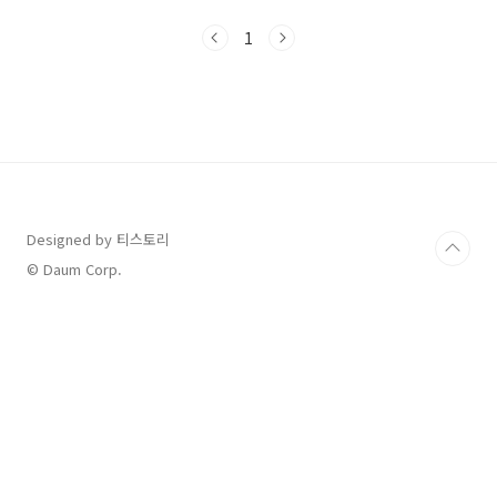
다.특히 기준 중위소득의 210%를 넘으면 지급
대상에서 제외될 수 있다는 보도가 나오면서, "나
1
는 받을 수 있을까?", "우리 가족 소득이 기준에
해당될까?" 궁금해하는 분들이 많습니다. 그래서
오늘은, 최근 보도자료를 바탕으로 소득기준, 재
산기준, 특례 적용 예정까지 자세히 정리해드립
니다.👉 신청기간, 중위소득 210% 비교표, 제외
기준, FAQ까지 한눈에 확인하세요.신청기간 및
지원 금액신청기간 : 2025년 9월 22일(월) ~ 10
월 31일(금)지원금 : ..
Designed by 티스토리
© Daum Corp.