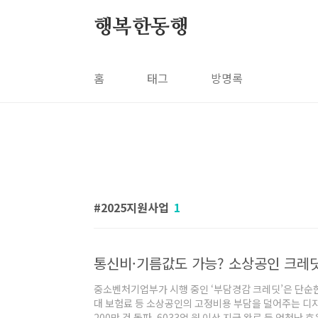
본문 바로가기
행복한동행
홈
태그
방명록
2025지원사업
1
통신비·기름값도 가능? 소상공인 크레딧
중소벤처기업부가 시행 중인 ‘부담경감 크레딧’은 단순한
대 보험료 등 소상공인의 고정비용 부담을 덜어주는 디
200만 건 돌파, 6033억 원 이상 지급 완료 등 엄청난