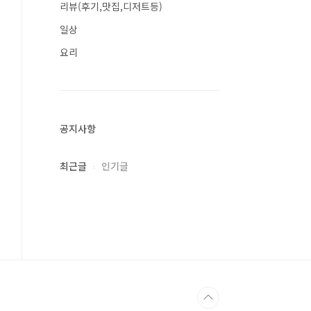
리뷰(후기,맛집,디저트등)
일상
요리
공지사항
최근글
인기글