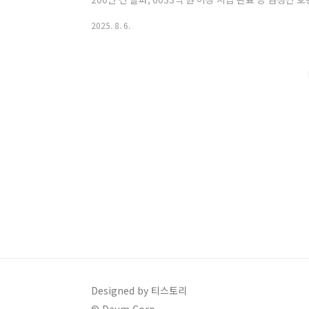
처가 확대되어 더욱 주목받고 있습니다.🎯 부담경감 크레
2025. 8. 6.
지털 포인트)사용 방식: 등록한 카드로 공공요금 납부 시
포인트📅 신청기간2025년 7월 14일(월) ~ 11월 28일
드 신청자도 신청 가능※ 신청 초반에는 5부제 운영이 
능합니다✅ 신청 대상20..
Designed by 티스토리