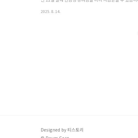
은 매년 5월, 전년도 소득 기준으로 한 번만 신청하지만
2025. 8. 14.
상으로 상·하반기로 나누어 두 번 신청할 수 있습니다.예
생했다면2025년 9월 신청 → 12월에 선지급이후 202
가 이루어집니다.즉, 정기신청은 연간 일괄 정산, 반기
방식입니다.✅ 근로장려금 반기신청..
Designed by 티스토리