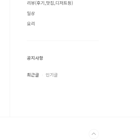
리뷰(후기,맛집,디저트등)
일상
요리
공지사항
최근글
인기글