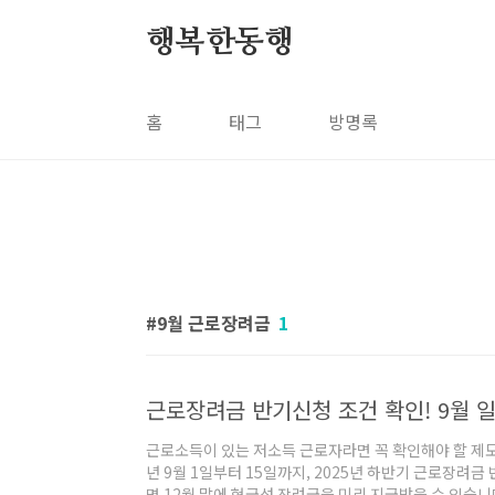
본문 바로가기
행복한동행
홈
태그
방명록
9월 근로장려금
1
근로장려금 반기신청 조건 확인! 9월
근로소득이 있는 저소득 근로자라면 꼭 확인해야 할 제도
년 9월 1일부터 15일까지, 2025년 하반기 근로장려
면 12월 말에 현금성 장려금을 미리 지급받을 수 있습