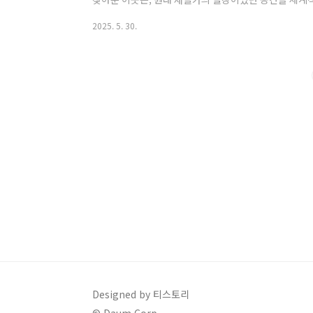
라고 해요. 📍 아유(AYU)스페이스카페 기본 정보주소
2025. 5. 30.
길 71운영 시간: 평일: 10:00 ~ 21:00 (라스트오더 20:0
오더 21:00) 연중무휴전화번호: 0507-1384-6201주차
소 동일 제2주차장(카페에서..
Designed by 티스토리