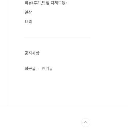
리뷰(후기,맛집,디저트등)
일상
요리
공지사항
최근글
인기글