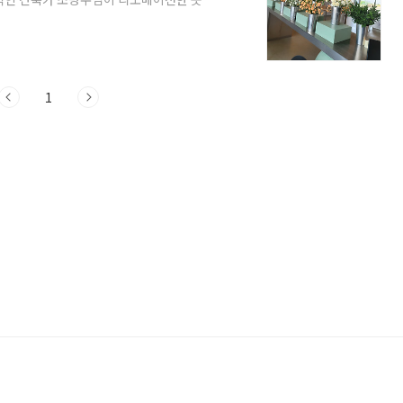
: 경기도 남양주시 화도읍 북한강로1462번
0) 주말 및 공휴일: 09:00 ~ 22:00 (라스트
 : 제1주차장(카페 앞): 공간이 협소함, 주
1