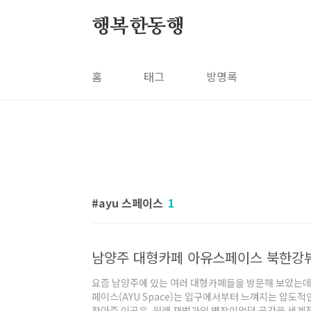
본문 바로가기
행복한동행
홈
태그
방명록
ayu 스페이스
1
요즘 남양주에 있는 여러 대형카페들을 방문해 보았는데
페이스(AYU Space)는 입구에서부터 느껴지는 압도
찾아준 이곳은, 원래 재벌가의 별장이었던 공간을 세계