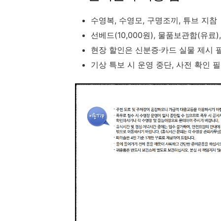
수영복, 수영모, 구명조끼, 튜브 지참
선베드(10,000원), 물품보관함(유료
현장 할인은 신분증·카드 실물 제시 
기상 특보 시 운영 중단, 사전 확인 