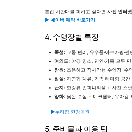
혼잡 시간대를 피하고 싶다면
사전 인터넷
▶ 네이버 예약 바로가기
4. 수영장별 특징
뚝섬:
교통 편리, 유수풀·아쿠아링·썬
여의도:
야경 명소, 연인·가족 모두 
잠원:
조용하고 직사각형 수영장, 수
잠실:
자연형 계류, 가족 테마형 공간
난지:
한강뷰 인피니티풀 + 사진 스
양화:
낮은 수심 + 데크쉼터, 유아용
▶누리집 한강공원
5. 준비물과 이용 팁