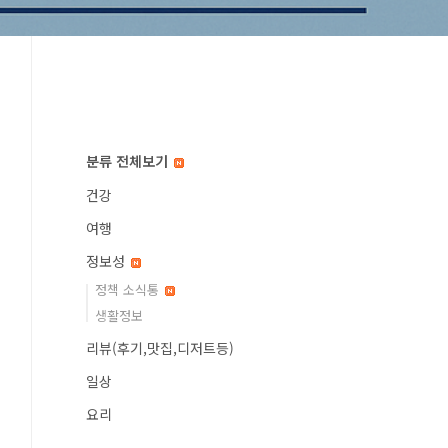
분류 전체보기
건강
여행
정보성
정책 소식통
생활정보
리뷰(후기,맛집,디저트등)
일상
요리