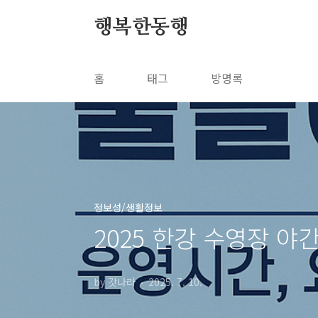
본문 바로가기
행복한동행
홈
태그
방명록
정보성/생활정보
2025 한강 수영장 야
by 갓나라
2025. 7. 10.