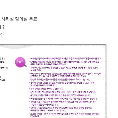
), 샤워실·탈의실 무료
필수
필수