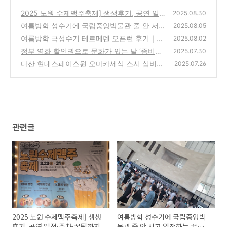
2025 노원 수제맥주축제] 생생후기, 공연 일
2025.08.30
정·주차·꿀팁까지
여름방학 성수기에 국립중앙박물관 줄 안 서고
(4)
2025.08.05
입장하는 꿀팁 및 후기
여름방학 극성수기 테르메덴 오픈런 후기｜입
(5)
2025.08.02
장 꿀팁부터 푸드코트까지
정부 영화 할인권으로 문화가 있는 날 ‘좀비딸’
(8)
2025.07.30
천 원에 보기 (+무대인사 일정)
다산 현대스페이스원 오마카세식 스시 심비디
(2)
2025.07.26
움3 주말주차 내돈내산
(6)
관련글
2025 노원 수제맥주축제] 생생
여름방학 성수기에 국립중앙박
후기, 공연 일정·주차·꿀팁까지
물관 줄 안 서고 입장하는 꿀팁