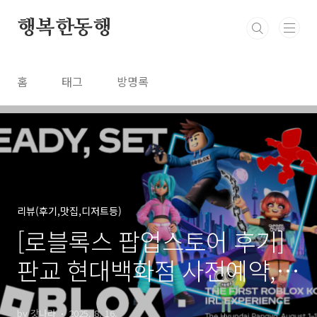
본문 바로가기
행복한동행
홈
태그
방명록
리뷰(후기,맛집,디저트등)
[로블록스 팝업스토어 후기]
판교 현대백화점 사전예약,
주차비 꿀팁까지
by 갓나라
2025. 8. 16.