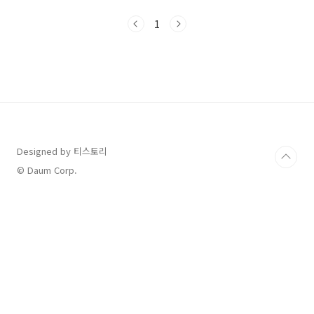
최저시급 계산법 & 계산기 없이 쉽게💰 주휴수당
포함 월급과 연봉 계산🔍 최저시급 결정 배경과
1
의미📅 적용 시기·대상 및 유의사항📌 요약·결
론📦 자주 묻는 질문📊 2026 최저시급 인상 내역
비교구분2025년2026년인상액인상률시급
10,030원10,320원+290원+2.9%월급(209시
간 기준)2,096,270원2,156,880원+60,610원
+2.9%2026시급 10,320인상율: 2.9%로, 최근
20년 내 두번째로 낮은 수치🧮 최저시급 계산법
&..
Designed by 티스토리
© Daum Corp.