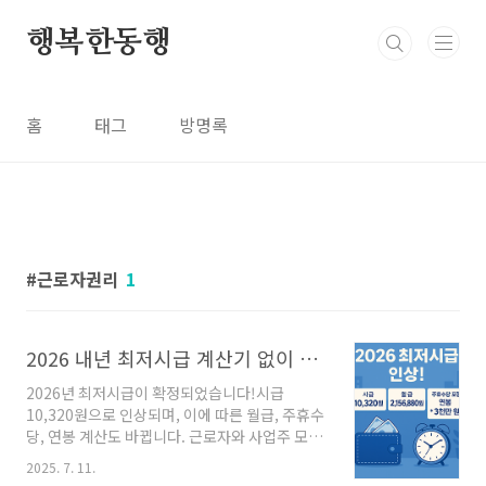
본문 바로가기
행복한동행
홈
태그
방명록
근로자권리
1
2026 내년 최저시급 계산기 없이 월급·주휴수당·연봉까지 총정리!
2026년 최저시급이 확정되었습니다!시급
10,320원으로 인상되며, 이에 따른 월급, 주휴수
당, 연봉 계산도 바뀝니다. 근로자와 사업주 모두
반드시 알아야 할 핵심 내용을 지금 확인해보세
2025. 7. 11.
요.📌 목차📊 2026 최저시급 인상 내역 비교🧮