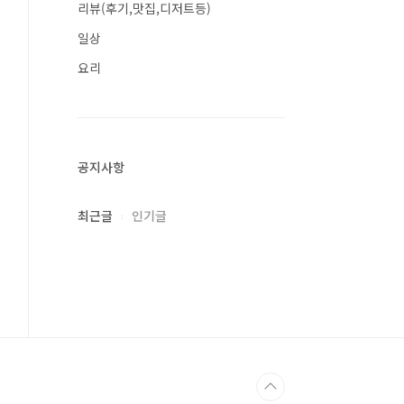
리뷰(후기,맛집,디저트등)
일상
요리
공지사항
최근글
인기글