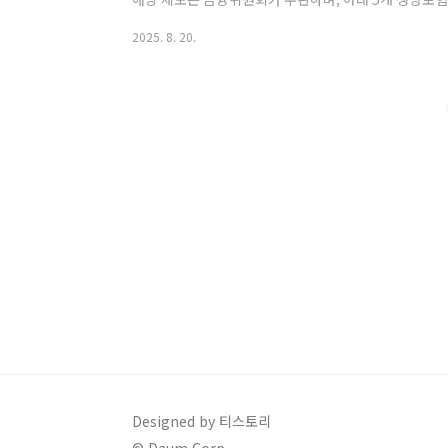
생명교보생명신한라이프KB라이프생명 핵심 요약: 사망
2025. 8. 20.
을 생존 시점에 연금처럼 나누어 받을 수 있는 제도입니다
이 현금 흐름을 확보할 수 있습니다.사망보험금 유동화
을, 만 55세 이상이라면 살아있는 동안 연금 형식으로 
상: 만 55세 이상 생명보험 가입자유동화 비율: 최대..
Designed by 티스토리