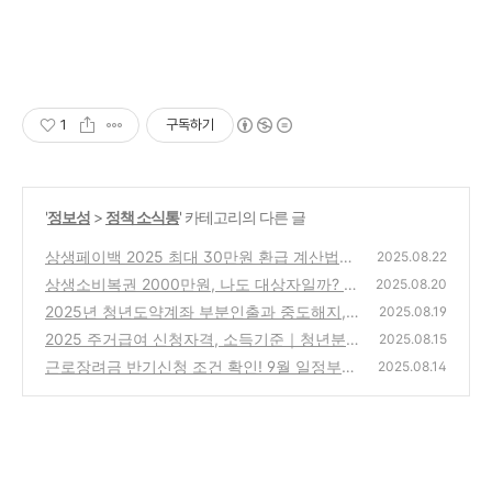
1
구독하기
'
정보성
>
정책 소식통
' 카테고리의 다른 글
상생페이백 2025 최대 30만원 환급 계산법부
2025.08.22
터 지급일정까지
상생소비복권 2000만원, 나도 대상자일까? 조
(0)
2025.08.20
건부터 신청까지 총정리
2025년 청년도약계좌 부분인출과 중도해지,
(2)
2025.08.19
꼭 알아야 할 정보 총정리
2025 주거급여 신청자격, 소득기준｜청년분
(0)
2025.08.15
리지급, 지급액계산법까지
근로장려금 반기신청 조건 확인! 9월 일정부터
(14)
2025.08.14
지급일까지 한눈에
(6)