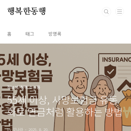
본문 바로가기
행복한동행
홈
태그
방명록
정보성/정책 소식통
55세 이상, 사망보험금 유동
화로 연금처럼 활용하는 방법
by 갓나라
2025. 8. 20.