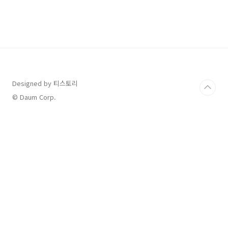
금은 코로나19 이후 대출 상환에 어려움을 겪는
소상공인·자영업자를 위한 정부 채무조정 프로
그램입니다. 거치기간 연장, 이자 인하, 원금 감면
등을 통해 재기를 지원하는 제도입니다.📋 신청
자격 조건✅ 2020년 4월 ~ 2025년 6월 사이 사
업 영위 (휴업·폐업 포함)✅ 부실차주: 3개월 이
상 연체자✅ 부실우려차주: 3개월 미만 연체, 폐
업자, 장기 휴업자✅ 총 채무 1억원 이하 & 중위
Designed by 티스토리
소득 60% 이하 (저소득층)📌 제도개선 핵심 요
© Daum Corp.
약 (2025년 9월 시행)1️⃣..