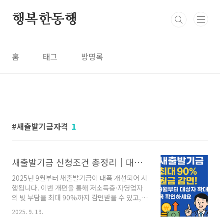
본문 바로가기
행복한동행
홈
태그
방명록
새출발기금자격
1
새출발기금 신청조건 총정리｜대상자 확인하고 최대 90% 감면 받는 법
2025년 9월부터 새출발기금이 대폭 개선되어 시
행됩니다. 이번 개편을 통해 저소득층·자영업자
의 빚 부담을 최대 90%까지 감면받을 수 있고,
상환 기간도 최대 20년으로 늘어났습니다. 지금
2025. 9. 19.
바로 확인해보세요.✅ 새출발기금이란?새출발기