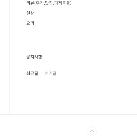
리뷰(후기,맛집,디저트등)
일상
요리
공지사항
최근글
인기글