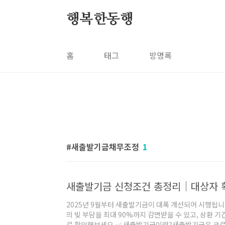
본문 바로가기
행복한동행
홈
태그
방명록
새출발기금채무조정
1
2025년 9월부터 새출발기금이 대폭 개선되어 시행됩니
의 빚 부담을 최대 90%까지 감면받을 수 있고, 상환 기
로 확인해보세요.✅ 새출발기금이란?새출발기금은 코로나