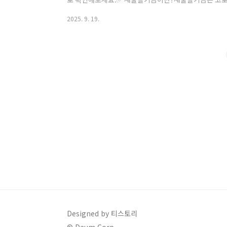
상공인·자영업자를 위한 정부 채무조정 프로그램입니다. 
2025. 9. 19.
을 통해 재기를 지원하는 제도입니다.📋 신청 자격 조건✅ 2
위 (휴업·폐업 포함)✅ 부실차주: 3개월 이상 연체자✅ 
기 휴업자✅ 총 채무 1억원 이하 & 중위소득 60% 이하 
9월 시행)1️⃣..
Designed by 티스토리