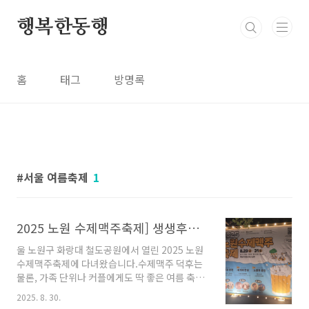
본문 바로가기
행복한동행
홈
태그
방명록
서울 여름축제
1
2025 노원 수제맥주축제] 생생후기, 공연 일정·주차·꿀팁까지
울 노원구 화랑대 철도공원에서 열린 2025 노원
수제맥주축제에 다녀왔습니다.수제맥주 덕후는
물론, 가족 단위나 커플에게도 딱 좋은 여름 축제
였는데요.여기서만 알 수 있는 꿀팁과 방문 전 알
2025. 8. 30.
아두면 좋은 정보까지 정리해드릴게요!📍 축제