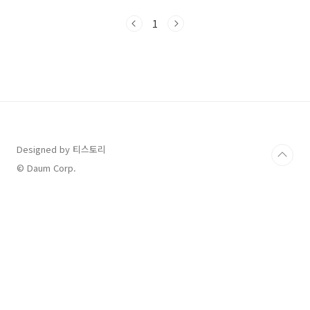
개요 & 기본 정보노원구 여름 대표축제로 자리
잡은 수제맥주축제!전국 33개 브루어리, 세계 맥
1
주 7개국, 총 200여 종의 맥주가 모인 대규모 행
사입니다.기간: 2025.8.29(금) ~ 8.31(일)운영
시간: 금·토 17시~23시 / 일요일 17~22시장소:
화랑대 철도공원 (6호선 화랑대역 도보 10분)입
장료: 무료🍺 맥주 라인업, 진짜 다채롭다!국내외
수제맥주 팬이라면 천국 같은 공간이에요.입에
착 붙는 깔끔한 라거부터, 진한 흑맥주, 향긋한
IPA까지 취향대로 골..
Designed by 티스토리
© Daum Corp.