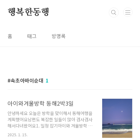
본문 바로가기
행복한동행
홈
태그
방명록
속초아바이순대
1
아이와겨울방학 동해2박3일
안녕하세요 오늘은 방학을 맞이해서 동해여행을
계획했어요남편도 복잡한 일들이 많아 겸사겸사
해서다녀왔어요1. 일정 잡기아이와 겨울방학 보
내기로 2박 3일 일정을 잡았어요일정을 짜면서
2025. 1. 15.
삼척쏠비치를 가고 싶었는데서울에서 12시 반쯤