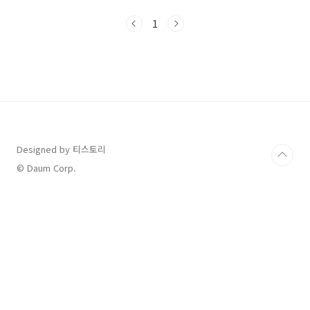
출발하면 3시간이 훌쩍 넘어도착하면 4시가 넘
을 것 같아서 1박은 속초또 1 박은 삼척쏠비치로
1
가기로 했어요속초숙소는 라마다속초삼척숙소
는 쏠비치로 결정했어요세부일정은 빡빡하게 짜
지 않고쉬면서 다니자라고 생각하고 출발했어요
2. 첫째 날일정서울에서 12시 반 출발휴게소 들
리지 않고 직진속초라마다 도착하니 3시였어요
주차는 예전에 외부에 했던 거 같은데이번에는
건물지상주차장을 이용했어요들어가는 입구가
정말 좁아서 운전 조심히하셔야 합니다!선택한방
은특가로 조식 2인포함 패밀리디럭스 파노라마
Designed by 티스토리
뷰1..
© Daum Corp.