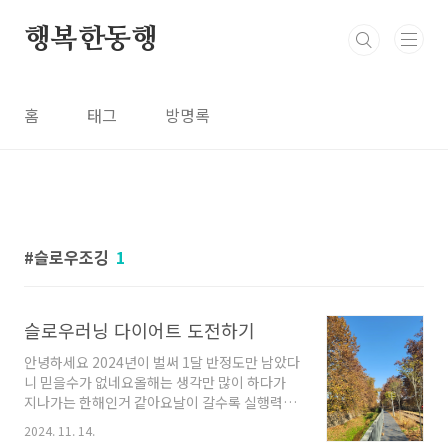
본문 바로가기
행복한동행
홈
태그
방명록
슬로우조깅
1
슬로우러닝 다이어트 도전하기
안녕하세요 2024년이 벌써 1달 반정도만 남았다
니 믿을수가 없네요올해는 생각만 많이 하다가
지나가는 한해인거 같아요날이 갈수록 실행력이
떨어지네요올해가 가기전에 슬로우러닝에 도전
2024. 11. 14.
하기로 했어요 우연히 매체에서 슬로우러닝을 알