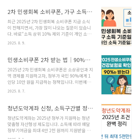
절차를 업데이트할 예정입니다.빠른 요약지급 시
기: 9월 22일부터 순차 지급 예정대상: 건강보험
2차 민생회복 소비쿠폰, 가구 소득 기준일까 개인 소득 기준일까? 상위 10% 제외 기준
료를 기준으로 국민 약 90%에게 1인당 10만원
최근 2025년 2차 민생회복 소비쿠폰 지급 소식
핵심: 상위 10% 제외 기준액, 1인가구·맞벌이
이 전해지면서, 가장 많이 나오는 질문이 있습니
특례, 고액 자산 제외 검토최종 기준 발표: 9월 10
다. 바로“소득 상위 10% 제외 기준이 개인 소득
일 전후 예정1) 이번 2차, 무엇이 달라지나건강보
인지, 가구 소득인지”입니다. 언론 보도와 지자체
험료(본인부담) 가구 합산액을 기본 잣대로 논의
2025. 8. 9.
안내가 제각각이라 혼란스러운 분들이 많지만,
1인가구 특례 가능성(완화)맞벌이 특례 가능성
행정안전부 공식 발표와 지자체·언론 자료를 종
(가구원 수 +1 비교)고액 자산 제외 기준 재도입
합한 결과, 결론은 ‘가구 단위 소득(건강보험료
민생소비쿠폰 2차 받는 법｜90%는 받는다! 건강보험료 기준표 확인하세요
검토(재산세 과표·금융소득)산정..
본인부담 기준)’입니다. 즉, 본인만의 소득이 아
2025년 2차 민생회복 소비쿠폰은 소상공인과 지
니라 가구원 전체의 건강보험료를 합산해 상위
역 경제를 지원하고자, 정부가 국민 90%에게 1
10% 여부를 판정합니다. 그렇기 때문에 가족 중
인당 10만 원을 지급하는 정책입니다. 이번에는
한 명이 고소득자더라도, 가구 합산액이 상위
특히 건강보험료 기준으로 소득 상위 10%는 제
10% 미만이면 가구원 전원이 지급 대상이 될 수
2025. 8. 7.
외되며, 신청 방식, 대상 조건, 사용 기한 등을 반
있습니다.📌 2차 민생회복 소비쿠폰, 한눈에 보
드시 확인하셔야 합니다.✅ 핵심 요약신청 기간:
기2025년 하반기 정부가 추진하는 2차 민생회복
2025년 9월 22일(월) ~ 10월 31일(금)지급 금
청년도약계좌 신청, 소득구간별 정부지원금 계산법 (월 납입액별 수익표 정리)
소비쿠폰은 경기 회복과 서민 생활 안정을 위..
액: 1인당 10만 원※ 1차와 합산 시 최대 55만 원
청년도약계좌는 2025년 정부가 지원하는 청년
까지 가능지원 대상: 소득 상위 10%를 제외한 전
맞춤형 자산형성 제도입니다. 소득에 따라 매달
체 국민의 약 90%사용 기한: 2025년 11월 30일
정부기여금을 최대 4만 2천 원까지 지원받을 수
(이후 잔액 자동 소멸)신청 방식: 반드시 별도 신
있으며, 비과세 혜택과 고금리를 동시에 누릴 수
청 필요 (자동 지급 아님)2025년 2차 민생회복